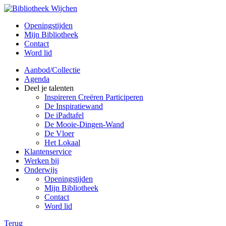
Openingstijden
Mijn Bibliotheek
Contact
Word lid
Aanbod/Collectie
Agenda
Deel je talenten
Inspireren Creëren Participeren
De Inspiratiewand
De iPadtafel
De Mooie-Dingen-Wand
De Vloer
Het Lokaal
Klantenservice
Werken bij
Onderwijs
Openingstijden
Mijn Bibliotheek
Contact
Word lid
Terug