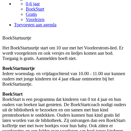
0-6 jaar
BoekStart
Gratis
Voorlezen
Toevoegen aan agenda
BoekStartuurtje
Het BoekStartuurtje start om 10 uur met het Voorleestrom-lied. Er
wordt voorgelezen en ook versjes en liedjes komen aan bod.
Toegang is gratis. Aanmelden hoeft niet.
BoekStartuurtje
Iedere woensdag- en vrijdagochtend van 10.00 - 11.00 uur kunnen
ouders met jonge kinderen tot 4 jaar elkaar ontmoeten bij het
BoekStartuurtje.
BoekStart
BoekStart is een programma dat kinderen van 0 tot 4 jaar en hun
ouders van boeken laat genieten. De BoekStartcoach nodigt ouders
uit de bibliotheek te bezoeken en om samen met hun kind
prentenboeken te ontdekken. Ouders kunnen hun kind gratis lid
laten worden van de bibliotheek. Zij ontvangen dan een BoekStart-
koffertje met met twee boekjes voor hun baby. Ook zitten er
voorleestips en een folder over voorlezen aan heel jonge kinderen