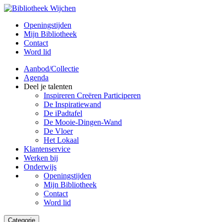
Openingstijden
Mijn Bibliotheek
Contact
Word lid
Aanbod/Collectie
Agenda
Deel je talenten
Inspireren Creëren Participeren
De Inspiratiewand
De iPadtafel
De Mooie-Dingen-Wand
De Vloer
Het Lokaal
Klantenservice
Werken bij
Onderwijs
Openingstijden
Mijn Bibliotheek
Contact
Word lid
Categorie