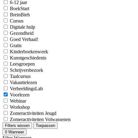
6-12 jaar
BoekStart
BreinBieb
Cursus
Digitale hulp
Gezondheid
Goed Verhaal!
Gratis
Kinderboekenweek
Kunstgeschiedenis
Leesgroepen
Schrijversbezoek
Taalcursus
Vakantielezen
VerbeeldingsLab
Voorlezen
Webinar
Workshop
Zomeractiviteiten Jeugd
Zomeractiviteiten Volwassenen
Filters wissen
Toepassen
0
Wanneer
Filter Wanneer