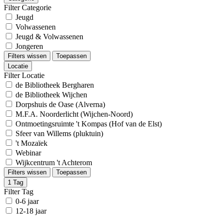
Filter Categorie
Jeugd
Volwassenen
Jeugd & Volwassenen
Jongeren
Filters wissen
Toepassen
Locatie
Filter Locatie
de Bibliotheek Bergharen
de Bibliotheek Wijchen
Dorpshuis de Oase (Alverna)
M.F.A. Noorderlicht (Wijchen-Noord)
Ontmoetingsruimte 't Kompas (Hof van de Elst)
Sfeer van Willems (pluktuin)
't Mozaïek
Webinar
Wijkcentrum 't Achterom
Filters wissen
Toepassen
1
Tag
Filter Tag
0-6 jaar
12-18 jaar