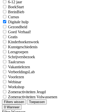
6-12 jaar
BoekStart
BreinBieb
Cursus
Digitale hulp
Gezondheid
Goed Verhaal!
Gratis
Kinderboekenweek
Kunstgeschiedenis
Leesgroepen
Schrijversbezoek
Taalcursus
Vakantielezen
VerbeeldingsLab
Voorlezen
Webinar
Workshop
Zomeractiviteiten Jeugd
Zomeractiviteiten Volwassenen
Filters wissen
Toepassen
0
Wanneer
Filter Wanneer