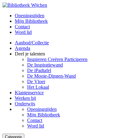
Openingstijden
Mijn Bibliotheek
Contact
Word lid
Aanbod/Collectie
Agenda
Deel je talenten
Inspireren Creëren Participeren
De Inspiratiewand
De iPadtafel
De Mooie-Dingen-Wand
De Vloer
Het Lokaal
Klantenservice
Werken bij
Onderwijs
Openingstijden
Mijn Bibliotheek
Contact
Word lid
Categorie