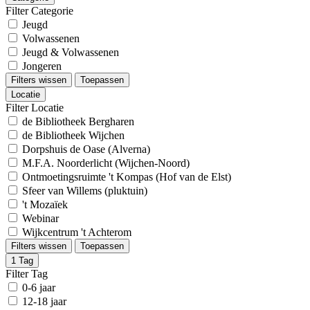
Filter Categorie
Jeugd
Volwassenen
Jeugd & Volwassenen
Jongeren
Filters wissen
Toepassen
Locatie
Filter Locatie
de Bibliotheek Bergharen
de Bibliotheek Wijchen
Dorpshuis de Oase (Alverna)
M.F.A. Noorderlicht (Wijchen-Noord)
Ontmoetingsruimte 't Kompas (Hof van de Elst)
Sfeer van Willems (pluktuin)
't Mozaïek
Webinar
Wijkcentrum 't Achterom
Filters wissen
Toepassen
1
Tag
Filter Tag
0-6 jaar
12-18 jaar