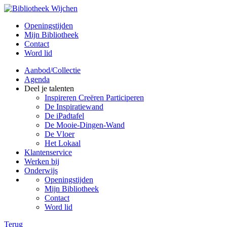
Openingstijden
Mijn Bibliotheek
Contact
Word lid
Aanbod/Collectie
Agenda
Deel je talenten
Inspireren Creëren Participeren
De Inspiratiewand
De iPadtafel
De Mooie-Dingen-Wand
De Vloer
Het Lokaal
Klantenservice
Werken bij
Onderwijs
Openingstijden
Mijn Bibliotheek
Contact
Word lid
Terug