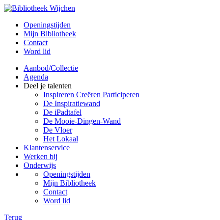
Openingstijden
Mijn Bibliotheek
Contact
Word lid
Aanbod/Collectie
Agenda
Deel je talenten
Inspireren Creëren Participeren
De Inspiratiewand
De iPadtafel
De Mooie-Dingen-Wand
De Vloer
Het Lokaal
Klantenservice
Werken bij
Onderwijs
Openingstijden
Mijn Bibliotheek
Contact
Word lid
Terug